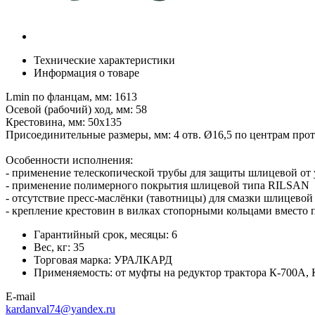
Технические характеристики
Информация о товаре
Lmin по фланцам, мм: 1613
Осевой (рабочий) ход, мм: 58
Крестовина, мм: 50х135
Присоединительные размеры, мм: 4 отв. Ø16,5 по центрам про
Особенности исполнения:
- применение телескопической трубы для защиты шлицевой от 
- применение полимерного покрытия шлицевой типа RILSAN
- отсутствие пресс-маслёнки (тавотницы) для смазки шлицево
- крепление крестовин в вилках стопорными кольцами вместо 
Гарантийный срок, месяцы:
6
Вес, кг:
35
Торговая марка:
УРАЛКАРД
Применяемость:
от муфты на редуктор трактора К-700А, 
E-mail
kardanval74@yandex.ru