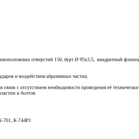
тивоположных отверстий 150, бурт Ø 95х3,5, квадратный флане
ударов и воздействия абразивных частиц
й в связи с отсутствием необходимости проведения её техничес
пластин и болтов
К-701, К-744Р1