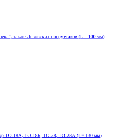
ка", также Львовских погрузчиков (L = 100 мм)
 ТО-18А, ТО-18Б, ТО-28, ТО-28А (L= 130 мм)