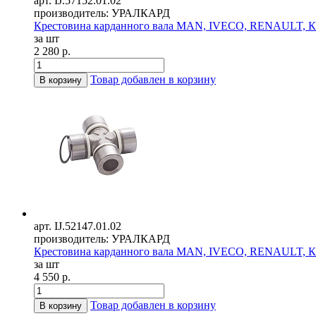
арт. IJ.57152.01.02
производитель: УРАЛКАРД
Крестовина карданного вала MAN, IVECO, RENAULT, К
за шт
2 280 р.
Товар добавлен в корзину
В корзину
арт. IJ.52147.01.02
производитель: УРАЛКАРД
Крестовина карданного вала MAN, IVECO, RENAULT, Ка
за шт
4 550 р.
Товар добавлен в корзину
В корзину